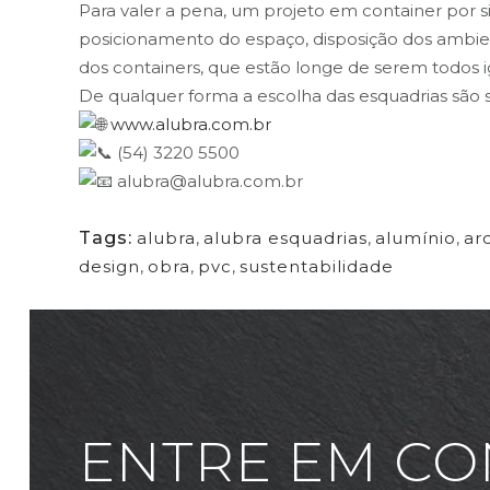
Para valer a pena, um projeto em container por si
posicionamento do espaço, disposição dos ambien
dos containers, que estão longe de serem todos i
De qualquer forma a escolha das esquadrias são 
www.alubra.com.br
(54) 3220 5500
alubra@alubra.com.br
Tags:
alubra
,
alubra esquadrias
,
alumínio
,
ar
design
,
obra
,
pvc
,
sustentabilidade
ENTRE EM CO