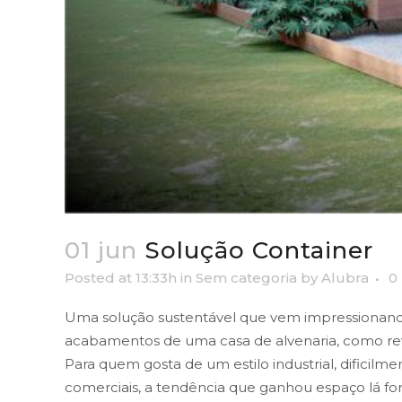
01 jun
Solução Container
Posted at 13:33h
in
Sem categoria
by
Alubra
0
Uma solução sustentável que vem impressionando
acabamentos de uma casa de alvenaria, como revest
Para quem gosta de um estilo industrial, difici
comerciais, a tendência que ganhou espaço lá for