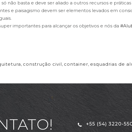
 só não basta e deve ser aliado a outros recursos e práticas
tes e paisagismo devem ser elementos levados em consider
guais.
super importantes para alcançar os objetivos e nós da
#Alu
quitetura
,
construção civil
,
container
,
esquadrias de a
NTATO!
+55 (54) 3220-55