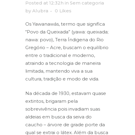
Posted at 12:32h
in
Sem categoria
by
Alubra
0
Likes
Os Yawanawás, termo que significa
“Povo da Queixada” (yawa: queixada;
nawa: povo), Terra Índigena do Rio
Gregório – Acre, buscam o equilíbrio
entre o tradicional e moderno,
atraindo a tecnologia de maneira
limitada, mantendo viva a sua
cultura, tradição e modo de vida.
Na década de 1930, estavam quase
extintos, brigaram pela
sobrevivência pois invadiam suas
aldeias em busca da seiva do
caucho – árvore de grade porte da
qual se extrai o látex. Além da busca