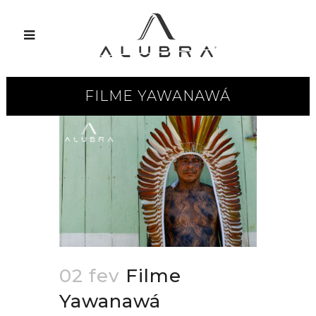
FILME YAWANAWÁ
02 fev
Filme
Yawanawá